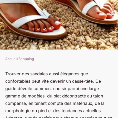
Accueil
›
Shopping
SHOPPING
Sandales femme : le guide
Trouver des sandales aussi élégantes que
confortables peut vite devenir un casse-tête. Ce
ultime pour un été stylé et
guide dévoile comment choisir parmi une large
confortable
gamme de modèles, du plat décontracté au talon
compensé, en tenant compte des matériaux, de la
Éva
•
4 août 2025
•
4 min de lecture
morphologie du pied et des tendances actuelles.