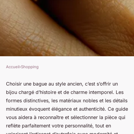
Accueil
›
Shopping
SHOPPING
Guide pour choisir une bague
Choisir une bague au style ancien, c’est s’offrir un
bijou chargé d’histoire et de charme intemporel. Les
style ancien : élégance et
formes distinctives, les matériaux nobles et les détails
authenticité
minutieux évoquent élégance et authenticité. Ce guide
vous aidera à reconnaître et sélectionner la pièce qui
Éva
•
15 juin 2025
•
4 min de lecture
reflète parfaitement votre personnalité, tout en