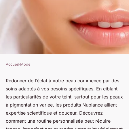
Accueil
›
Mode
MODE
Éveillez l'éclat de votre peau
Redonner de l’éclat à votre peau commence par des
soins adaptés à vos besoins spécifiques. En ciblant
avec des soins personnalisés
les particularités de votre teint, surtout pour les peaux
à pigmentation variée, les produits Nubiance allient
Éva
•
8 juin 2025
•
5 min de lecture
expertise scientifique et douceur. Découvrez
comment une routine personnalisée peut réduire