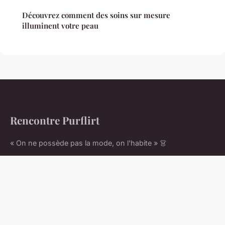
Découvrez comment des soins sur mesure
illuminent votre peau
Rencontre Purflirt
« On ne possède pas la mode, on l'habite » 👗
Accueil
Mentions légales
Contact
© 2026 Rencontre Purflirt. Tous droits réservés.