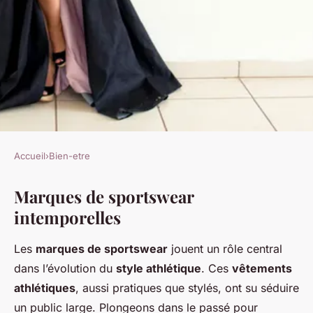
Accueil
›
Bien-etre
BIEN-ETRE
Marques de sportswear
Les 10 Meilleures Marques de
intemporelles
Sportswear Chic à Ne Pas
Manquer
Les
marques de sportswear
jouent un rôle central
dans l’évolution du
style athlétique
. Ces
vêtements
Éva
•
25 avril 2025
•
4 min de lecture
athlétiques
, aussi pratiques que stylés, ont su séduire
un public large. Plongeons dans le passé pour