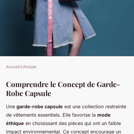
Accueil
›
Lifestyle
LIFESTYLE
Comprendre le Concept de Garde-
Élaborez Votre Garde-Robe
Robe Capsule
Capsule : Astuces Pratiques et
DIY Incontournables pour un
Une
garde-robe capsule
est une collection restreinte
Style Éthique et Élégant
de vêtements essentiels. Elle favorise la
mode
éthique
en choisissant des pièces qui ont un faible
Éva
•
25 avril 2025
•
6 min de lecture
impact environnemental. Ce concept encourage un